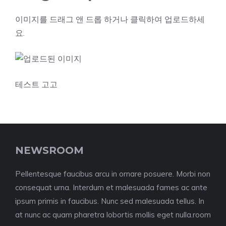
이미지를 드래그 앤 드롭 하거나 클릭하여 업로드하세
요.
테스트 고고
NEWSROOM
Pellentesque faucibus arcu in ornare posuere. Morbi non
consequat urna. Interdum et malesuada fames ac ante
ipsum primis in faucibus. Nunc sed malesuada tellus. In
at nunc ac quam pharetra lobortis mollis eget nulla.room