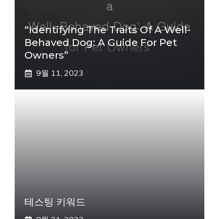
“Identifying The Traits Of A Well-
Behaved Dog: A Guide For Pet
Owners”
9월 11, 2023
테스팅 키워드