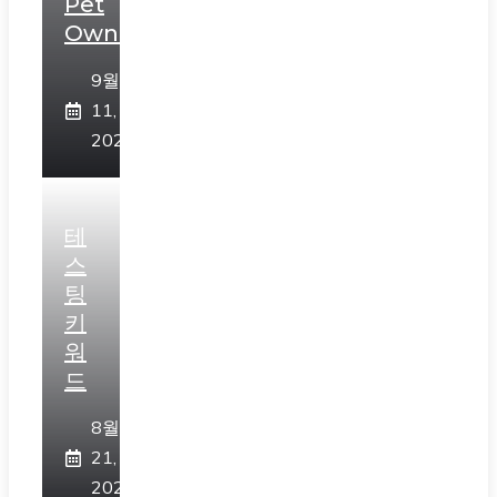
Pet
Owners”
9월
11,
2023
테
스
팅
키
워
드
8월
21,
2023