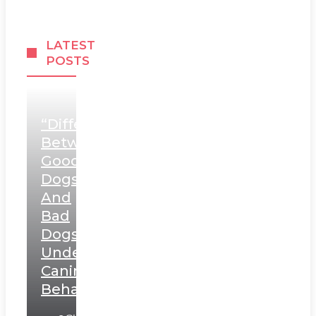
LATEST
POSTS
“Differentiating
Between
Good
Dogs
And
Bad
Dogs:
Understanding
Canine
Behavior”