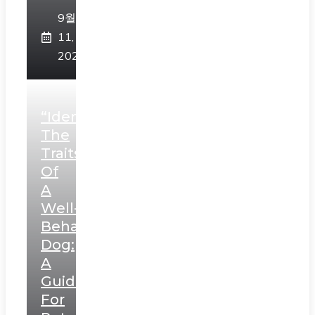
9월
11,
2023
“Identifying
The
Traits
Of
A
Well-
Behaved
Dog:
A
Guide
For