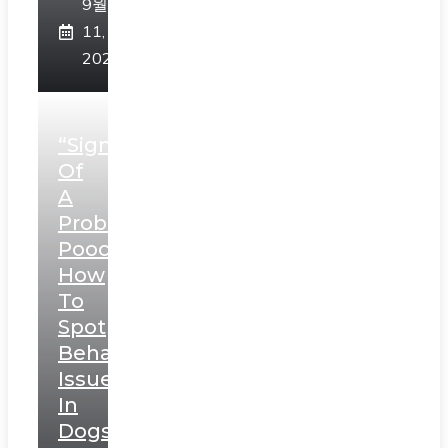
9월
11,
2023
“Signs
Of
A
Problematic
Pooch:
How
To
Spot
Behavioral
Issues
In
Dogs”