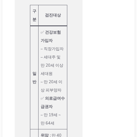
구
검진대상
분
✅
건강보험
가입자
– 직장가입자
– 세대주 및
만 20세 이상
일
세대원
반
– 만 20세 이
상 피부양자
✅
의료급여수
급권자
– 만 19세 ~
만 64세
위암 :
만 40