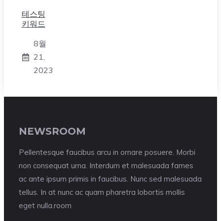
테스팅
키워드
8월
21,
2023
NEWSROOM
Pellentesque faucibus arcu in ornare posuere. Morbi
non consequat urna. Interdum et malesuada fames
ac ante ipsum primis in faucibus. Nunc sed malesuada
tellus. In at nunc ac quam pharetra lobortis mollis
eget nulla.room