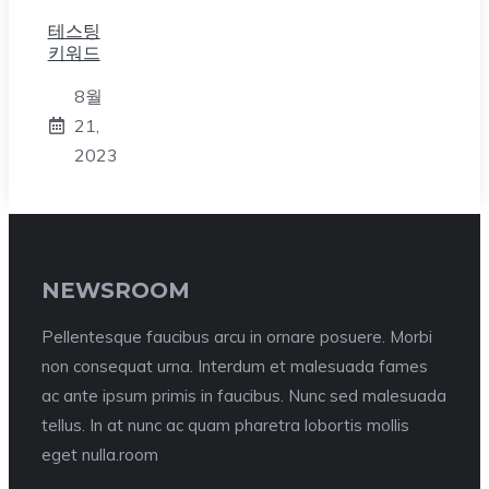
테스팅
키워드
8월
21,
2023
NEWSROOM
Pellentesque faucibus arcu in ornare posuere. Morbi
non consequat urna. Interdum et malesuada fames
ac ante ipsum primis in faucibus. Nunc sed malesuada
tellus. In at nunc ac quam pharetra lobortis mollis
eget nulla.room