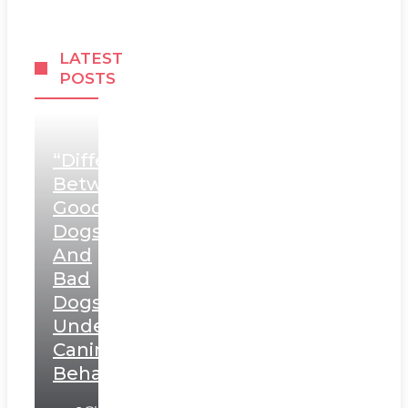
LATEST
POSTS
“Differentiating
Between
Good
Dogs
And
Bad
Dogs:
Understanding
Canine
Behavior”