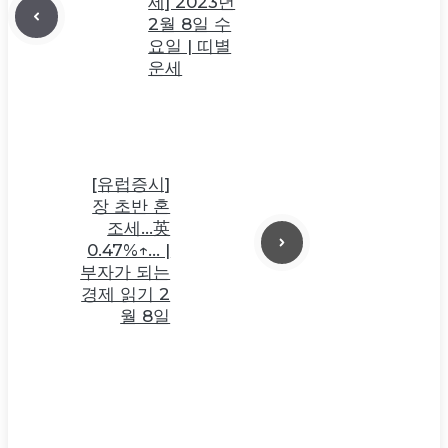
세] 2023년
2월 8일 수
요일 | 띠별
운세
[유럽증시]
장 초반 혼
조세…英
0.47%↑… |
부자가 되는
경제 읽기 2
월 8일