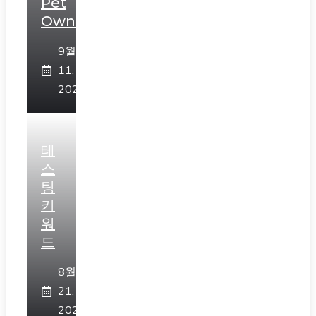
Pet
Owners”
9월
11,
2023
테
스
팅
키
워
드
8월
21,
2023