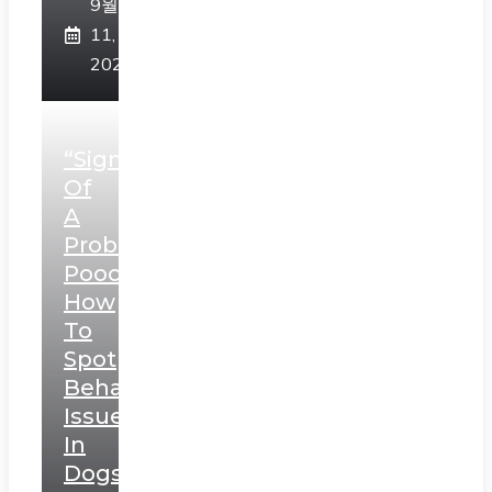
9월
11,
2023
“Signs
Of
A
Problematic
Pooch:
How
To
Spot
Behavioral
Issues
In
Dogs”