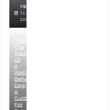
9월
11,
2023
“Identifying
The
Traits
Of
A
Well-
Behaved
Dog:
A
Guide
For