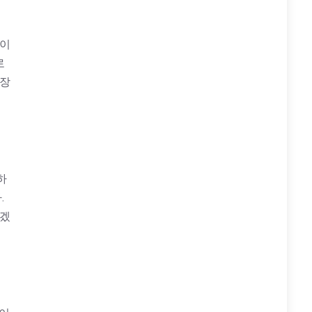
것이
로
 장
하
.
하겠