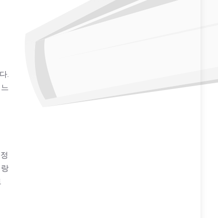
다.
 느
 정
일랑
로