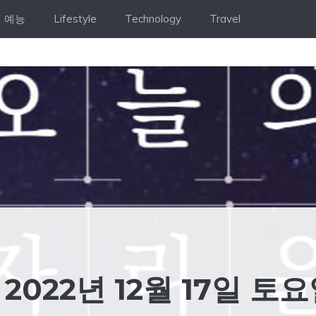
예능
Lifestyle
Technology
Travel
2022년 12월 17일 토