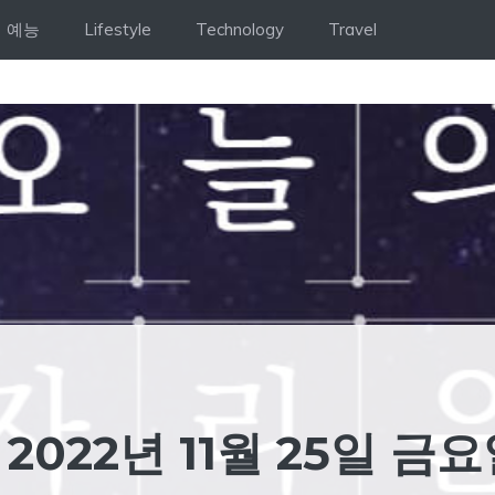
예능
Lifestyle
Technology
Travel
2022년 11월 25일 금