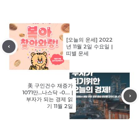
[오늘의 운세] 2022
년 11월 2일 수요일 |
띠별 운세
美 구인건수 재증가
1071만…나스닥 -0…. |
부자가 되는 경제 읽
기 11월 2일