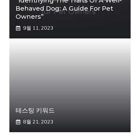
“Identifying The Traits Of A Well-
Behaved Dog: A Guide For Pet
Owners”
9월 11, 2023
테스팅 키워드
8월 21, 2023