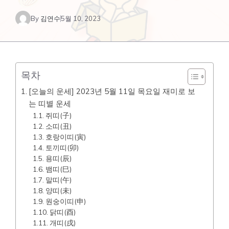
By
김연수
5월 10, 2023
목차
[오늘의 운세] 2023년 5월 11일 목요일 재미로 보
는 띠별 운세
쥐띠(子)
소띠(丑)
호랑이띠(寅)
토끼띠(卯)
용띠(辰)
뱀띠(巳)
말띠(午)
양띠(未)
원숭이띠(申)
닭띠(酉)
개띠(戌)