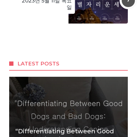
2023년 5월 11일 목요
일
LATEST POSTS
“Differentiating Between Good