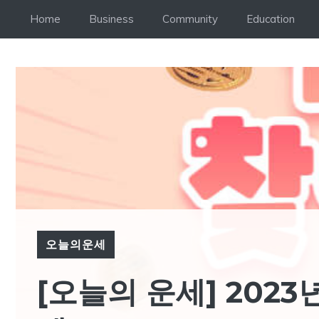
Skip
Home
Business
Community
Education
to
content
오늘의운세
[오늘의 운세] 2023