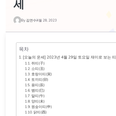
세
By
김연수
4월 28, 2023
목차
[오늘의 운세] 2023년 4월 29일 토요일 재미로 보는 
쥐띠(子)
소띠(丑)
호랑이띠(寅)
토끼띠(卯)
용띠(辰)
뱀띠(巳)
말띠(午)
양띠(未)
원숭이띠(申)
닭띠(酉)