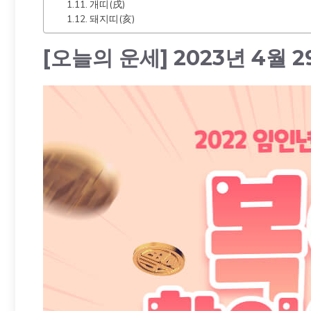
개띠(戌)
돼지띠(亥)
[오늘의 운세] 2023년 4월