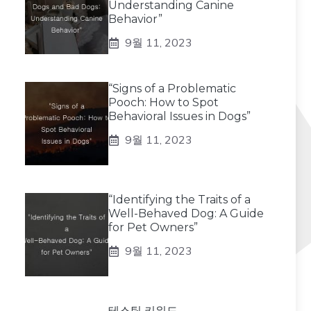
Understanding Canine
Behavior”
9월 11, 2023
“Signs of a Problematic
Pooch: How to Spot
Behavioral Issues in Dogs”
9월 11, 2023
“Identifying the Traits of a
Well-Behaved Dog: A Guide
for Pet Owners”
9월 11, 2023
테스팅 키워드