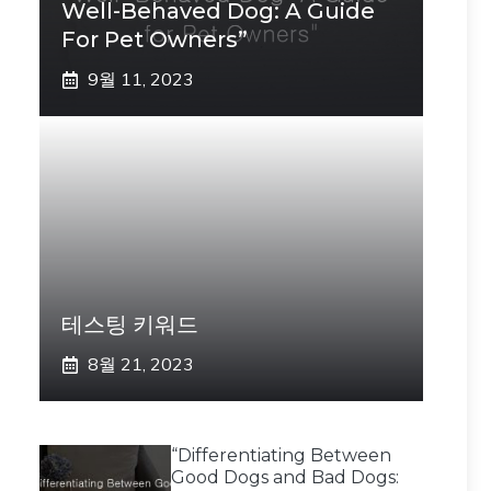
Well-Behaved Dog: A Guide
For Pet Owners”
9월 11, 2023
테스팅 키워드
8월 21, 2023
“Differentiating Between
Good Dogs and Bad Dogs: