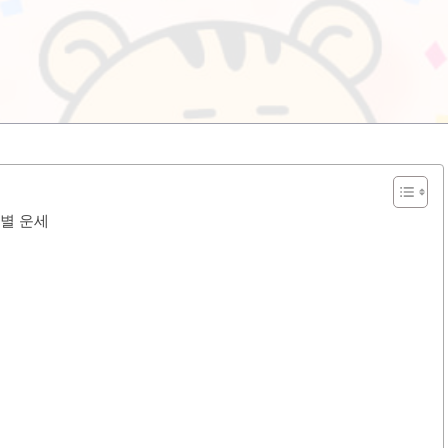
띠별 운세