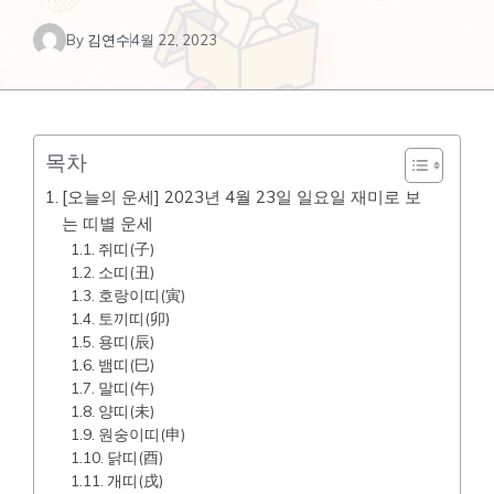
By
김연수
4월 22, 2023
목차
[오늘의 운세] 2023년 4월 23일 일요일 재미로 보
는 띠별 운세
쥐띠(子)
소띠(丑)
호랑이띠(寅)
토끼띠(卯)
용띠(辰)
뱀띠(巳)
말띠(午)
양띠(未)
원숭이띠(申)
닭띠(酉)
개띠(戌)