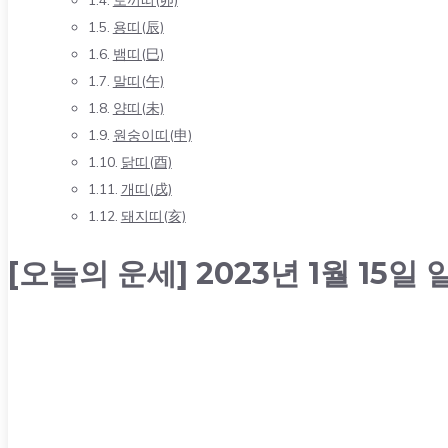
용띠(辰)
뱀띠(巳)
말띠(午)
양띠(未)
원숭이띠(申)
닭띠(酉)
개띠(戌)
돼지띠(亥)
[오늘의 운세] 2023년 1월 15