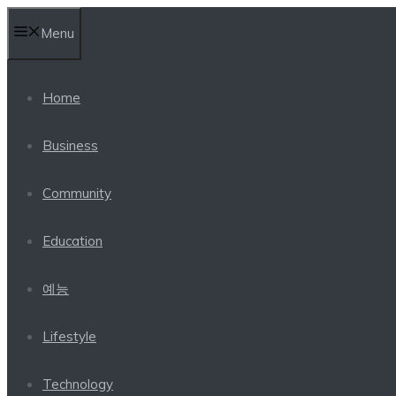
Skip
Menu
to
content
Home
Business
Community
Education
예능
Lifestyle
Technology