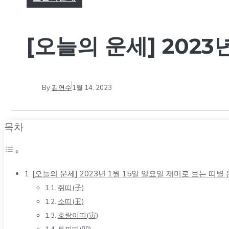
[오늘의 운세] 2023년
By
김연수
1월 14, 2023
목차
[오늘의 운세] 2023년 1월 15일 일요일 재미로 보는 띠별
쥐띠(子)
소띠(丑)
호랑이띠(寅)
토끼띠(卯)