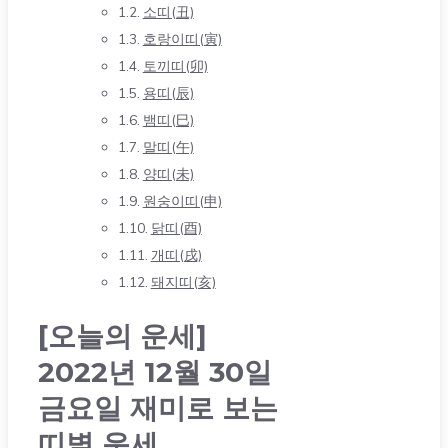
소띠(丑)
호랑이띠(寅)
토끼띠(卯)
용띠(辰)
뱀띠(巳)
말띠(午)
양띠(未)
원숭이띠(申)
닭띠(酉)
개띠(戌)
돼지띠(亥)
[오늘의 운세]
2022년 12월 30일
금요일 재미로 보는
띠별 운세