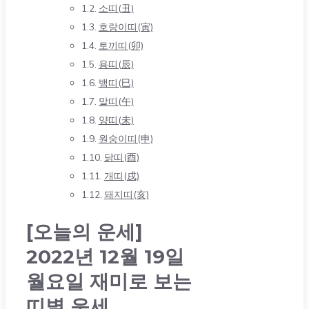
소띠(丑)
호랑이띠(寅)
토끼띠(卯)
용띠(辰)
뱀띠(巳)
말띠(午)
양띠(未)
원숭이띠(申)
닭띠(酉)
개띠(戌)
돼지띠(亥)
[오늘의 운세]
2022년 12월 19일
월요일 재미로 보는
띠별 운세