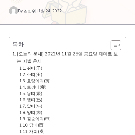
By
김연수
11월 24, 2022
목차
[오늘의 운세] 2022년 11월 25일 금요일 재미로 보
는 띠별 운세
쥐띠(子)
소띠(丑)
호랑이띠(寅)
토끼띠(卯)
용띠(辰)
뱀띠(巳)
말띠(午)
양띠(未)
원숭이띠(申)
닭띠(酉)
개띠(戌)