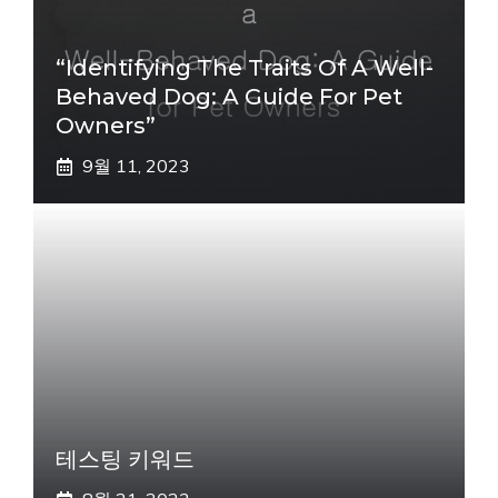
“Identifying The Traits Of A Well-
Behaved Dog: A Guide For Pet
Owners”
9월 11, 2023
테스팅 키워드