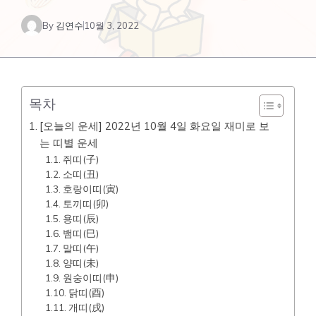
By
김연수
10월 3, 2022
목차
[오늘의 운세] 2022년 10월 4일 화요일 재미로 보
는 띠별 운세
쥐띠(子)
소띠(丑)
호랑이띠(寅)
토끼띠(卯)
용띠(辰)
뱀띠(巳)
말띠(午)
양띠(未)
원숭이띠(申)
닭띠(酉)
개띠(戌)