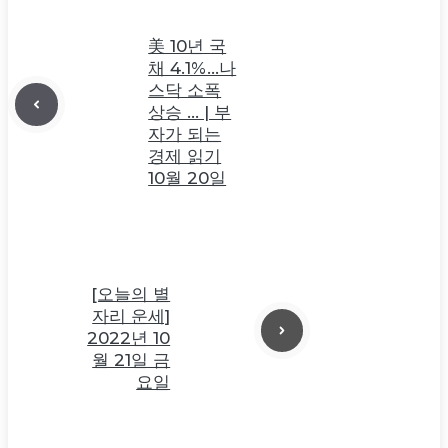
美 10년 국
채 4.1%…나
스닥 소폭
상승 … | 부
자가 되는
경제 읽기
10월 20일
[오늘의 별
자리 운세]
2022년 10
월 21일 금
요일