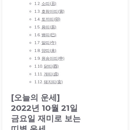
소띠(丑)
호랑이띠(寅)
토끼띠(卯)
용띠(辰)
뱀띠(巳)
말띠(午)
양띠(未)
원숭이띠(申)
닭띠(酉)
개띠(戌)
돼지띠(亥)
[오늘의 운세]
2022년 10월 21일
금요일 재미로 보는
띠별 운세