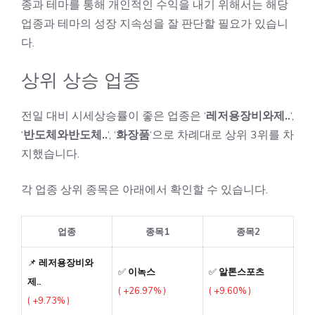
종과 테마를 통해 개인적인 수익을 내기 위해서는 해당
업종과 테마의 성장 지속성을 잘 판단할 필요가 있습니
다.
상위 상승 업종
전일 대비 시세상승률이 좋은 업종은 ‘
레저용장비와제..
‘,
‘
반도체와반도체..
‘, ‘
화장품
‘으로 차례대로 상위 3위를 차
지했습니다.
각 업종 상위 종목은 아래에서 확인할 수 있습니다.
업종
종목1
종목2
📌
레저용장비와
✅
이녹스
✅
알톤스포츠
제..
( +26.97% )
( +9.60% )
( +9.73% )