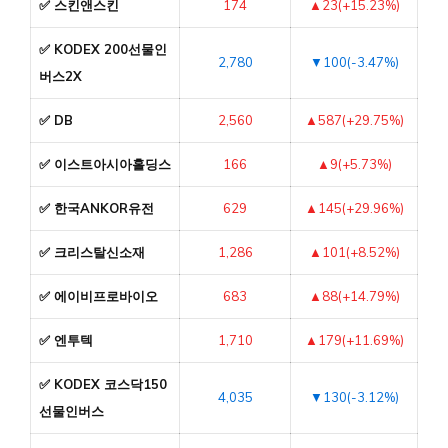
✅ 스킨앤스킨
174
▲23(+15.23%)
✅ KODEX 200선물인
2,780
▼100(-3.47%)
버스2X
✅ DB
2,560
▲587(+29.75%)
✅ 이스트아시아홀딩스
166
▲9(+5.73%)
✅ 한국ANKOR유전
629
▲145(+29.96%)
✅ 크리스탈신소재
1,286
▲101(+8.52%)
✅ 에이비프로바이오
683
▲88(+14.79%)
✅ 엔투텍
1,710
▲179(+11.69%)
✅ KODEX 코스닥150
4,035
▼130(-3.12%)
선물인버스