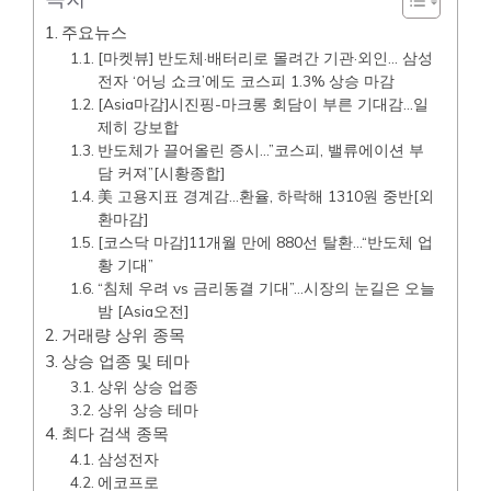
주요뉴스
[마켓뷰] 반도체·배터리로 몰려간 기관·외인… 삼성
전자 ‘어닝 쇼크’에도 코스피 1.3% 상승 마감
[Asia마감]시진핑-마크롱 회담이 부른 기대감…일
제히 강보합
반도체가 끌어올린 증시…”코스피, 밸류에이션 부
담 커져”[시황종합]
美 고용지표 경계감…환율, 하락해 1310원 중반[외
환마감]
[코스닥 마감]11개월 만에 880선 탈환…“반도체 업
황 기대”
“침체 우려 vs 금리동결 기대”…시장의 눈길은 오늘
밤 [Asia오전]
거래량 상위 종목
상승 업종 및 테마
상위 상승 업종
상위 상승 테마
최다 검색 종목
삼성전자
에코프로