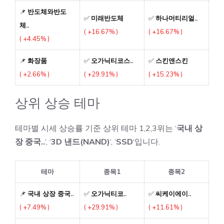
📌
반도체와반도
✅
미래반도체
✅
하나머티리얼..
체..
( +16.67% )
( +16.67% )
( +4.45% )
📌
화장품
✅
오가닉티코스..
✅
스킨앤스킨
( +2.66% )
( +29.91% )
( +15.23% )
상위 상승 테마
테마별 시세 상승률 기준 상위 테마 1,2,3위는 ‘
국내 상
장 중국..
‘, ‘
3D 낸드(NAND)
‘, ‘
SSD
‘입니다.
테마
종목1
종목2
📌
국내 상장 중국..
✅
오가닉티코..
✅
씨케이에이..
( +7.49% )
( +29.91% )
( +11.61% )