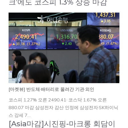
크’에도 코스피 1.3% 상승 마감
[마켓뷰] 반도체·배터리로 몰려간 기관·외인
코스피 1.27% 오른 2490.41· 코스닥 1.67% 오른
880.07 마감 삼성전자 감산 인정에 삼성전자·SK하이닉
스 강세 7…
[Asia마감]시진핑-마크롱 회담이