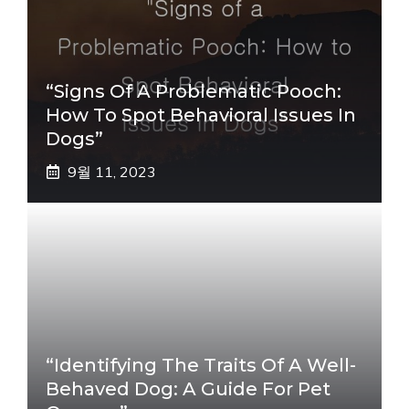
“Signs Of A Problematic Pooch:
How To Spot Behavioral Issues In
Dogs”
9월 11, 2023
“Identifying The Traits Of A Well-
Behaved Dog: A Guide For Pet