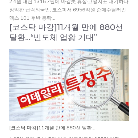
2.4원 내린 1316.7원에 마감美 휴장·고용지표 대기하다
장막판 급락외국인, 코스피서 6956억원 순매수달러인
덱스 101 후반 등락…
[코스닥 마감]11개월 만에 880선
탈환…“반도체 업황 기대”
[코스닥 마감]11개월 만에 880선 탈환…