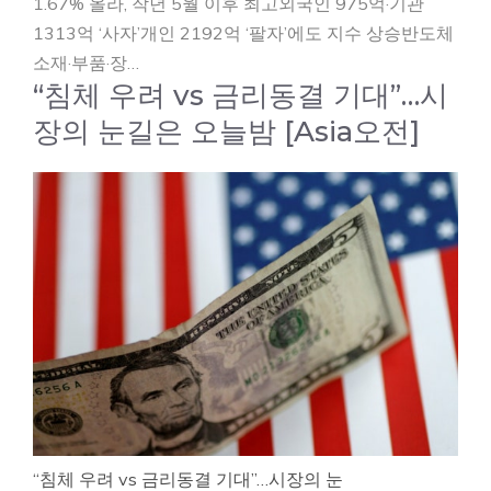
1.67% 올라, 작년 5월 이후 최고외국인 975억·기관
1313억 ‘사자’개인 2192억 ‘팔자’에도 지수 상승반도체
소재·부품·장…
“침체 우려 vs 금리동결 기대”…시
장의 눈길은 오늘밤 [Asia오전]
“침체 우려 vs 금리동결 기대”…시장의 눈