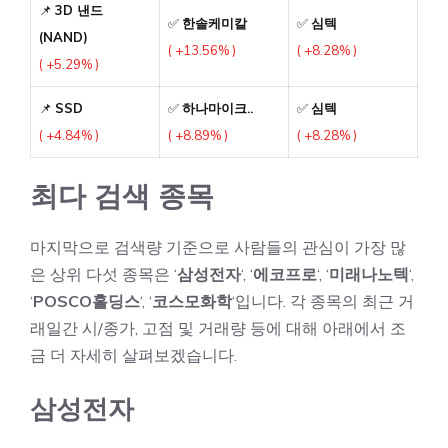
📌
3D 낸드
✅
한솔케미칼
✅
심텍
(NAND)
( +13.56% )
( +8.28% )
( +5.29% )
📌
SSD
✅
하나마이크..
✅
심텍
( +4.84% )
( +8.89% )
( +8.28% )
최다 검색 종목
마지막으로 검색량 기준으로 사람들의 관심이 가장 많
은 상위 다섯 종목은 ‘
삼성전자
‘, ‘
에코프로
‘, ‘
미래나노텍
‘,
‘
POSCO홀딩스
‘, ‘
코스모화학
‘입니다. 각 종목의 최근 거
래일간 시/종가, 고점 및 거래량 등에 대해 아래에서 조
금 더 자세히 살펴보겠습니다.
삼성전자