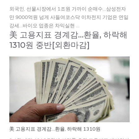
외국인, 선물시장에서 1조원 가까이 순매수…삼성전자
만 9000억원 넘게 사들여코스닥 이차전지 기업은 연일
강세…바이오 업종은 차익실현 …
美 고용지표 경계감…환율, 하락해
1310원 중반[외환마감]
美 고용지표 경계감…환율, 하락해 1310원