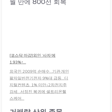
월 만에 800선 회복
[코스닥 마감]외인 ‘사자’에
1.93%↑…
외국인 2009억 순매수…기관·개인
팔자일반전기전자 9%대 급등…디
지털컨텐츠· 1% 미만↓2차전지주
강세…서정진 복귀에 셀트리온헬
스케어…
거래량 상위 종목