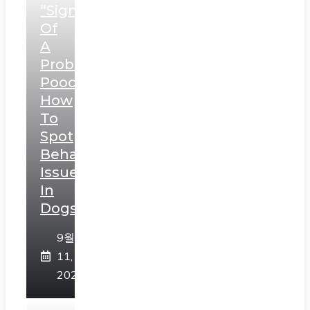
“Signs
Of
A
Problematic
Pooch:
How
To
Spot
Behavioral
Issues
In
Dogs”
9월
11,
2023