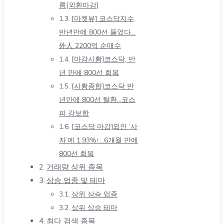
름[외환마감]
[마켓뷰] 코스닥지수,
반년만에 800선 뚫었다…
外人 2200억 순매수
[마감시황]코스닥, 반
년 만에 800선 회복
[시황종합]코스닥 반
년만에 800선 탈환…코스
피 강보합
[코스닥 마감]외인 ‘사
자’에 1.93%↑…6개월 만에
800선 회복
거래량 상위 종목
상승 업종 및 테마
상위 상승 업종
상위 상승 테마
최다 검색 종목