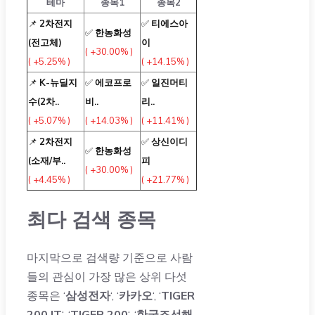
테마
종목1
종목2
📌
2차전지
✅
티에스아
✅
한농화성
(전고체)
이
( +30.00% )
( +5.25% )
( +14.15% )
📌
K-뉴딜지
✅
에코프로
✅
일진머티
수(2차..
비..
리..
( +5.07% )
( +14.03% )
( +11.41% )
📌
2차전지
✅
상신이디
✅
한농화성
(소재/부..
피
( +30.00% )
( +4.45% )
( +21.77% )
최다 검색 종목
마지막으로 검색량 기준으로 사람
들의 관심이 가장 많은 상위 다섯
종목은 ‘
삼성전자
‘, ‘
카카오
‘, ‘
TIGER
200 IT
‘, ‘
TIGER 200
‘, ‘
한국조선해