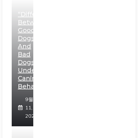
“Differentiating
Between
Good
Dogs
And
Bad
Dogs:
Understanding
Canine
Behavior”
9월
11,
2023