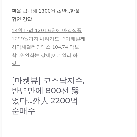
환율 급락해 1300원 초반…한풀
꺾인 강달
14원 내려 1301.6원에 마감장중
1299원까지 내리기도…3거래일째
하락세달러인덱스 104.74 약보
합…위안화는 강세[이데일리 하
상…
[마켓뷰] 코스닥지수,
반년만에 800선 뚫
었다…外人 2200억
순매수