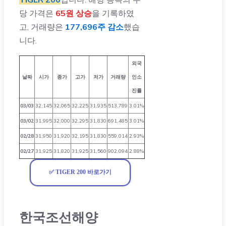
당 가격은
65원 상승
을 기록하였
고, 거래량은
177,696주 감소
했습
니다.
외국
날짜
시가
종가
고가
저가
거래량
인소
진률
03/03
32,145
32,065
32,225
31,935
513,789
3.01%
03/02
31,995
32,000
32,295
31,830
691,485
3.01%
02/28
31,950
31,920
32,195
31,830
559,014
2.93%
02/27
31,925
31,820
31,925
31,560
902,094
2.88%
✅ TIGER 200 바로가기
한국조선해양