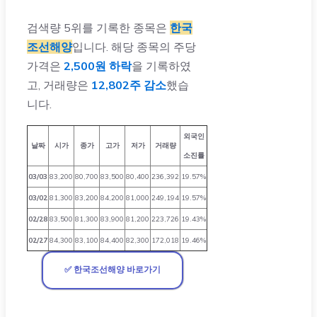
검색량 5위를 기록한 종목은
한국
조선해양
입니다. 해당 종목의 주당
가격은
2,500원 하락
을 기록하였
고, 거래량은
12,802주 감소
했습
니다.
외국인
날짜
시가
종가
고가
저가
거래량
소진률
03/03
83,200
80,700
83,500
80,400
236,392
19.57%
03/02
81,300
83,200
84,200
81,000
249,194
19.57%
02/28
83,500
81,300
83,900
81,200
223,726
19.43%
02/27
84,300
83,100
84,400
82,300
172,018
19.46%
✅ 한국조선해양 바로가기