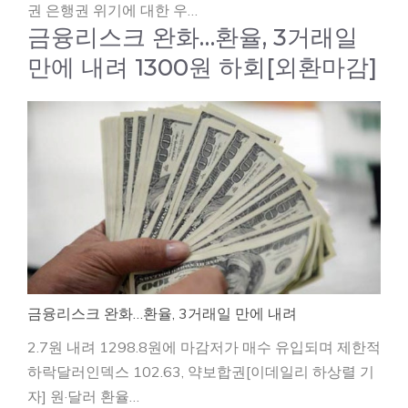
권 은행권 위기에 대한 우…
금융리스크 완화…환율, 3거래일
만에 내려 1300원 하회[외환마감]
금융리스크 완화…환율, 3거래일 만에 내려
2.7원 내려 1298.8원에 마감저가 매수 유입되며 제한적
하락달러인덱스 102.63, 약보합권[이데일리 하상렬 기
자] 원·달러 환율…