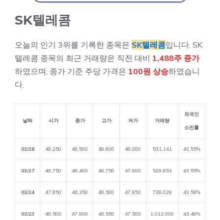
SK텔레콤
오늘의 인기 3위를 기록한 종목은
SK텔레콤
입니다. SK
텔레콤 종목의 최근 거래량은 직전 대비
1,488주 증가
하였으며, 종가 기준 주당 가격은
100원 상승
하였습니
다.
외국인
날짜
시가
종가
고가
저가
거래량
소진률
03/28
48,250
48,500
48,600
48,000
531,141
43.55%
03/27
48,750
48,400
48,750
47,900
529,653
43.55%
03/24
47,850
48,350
48,500
47,850
728,029
43.58%
03/23
48,500
47,800
48,550
47,500
1,012,990
43.46%