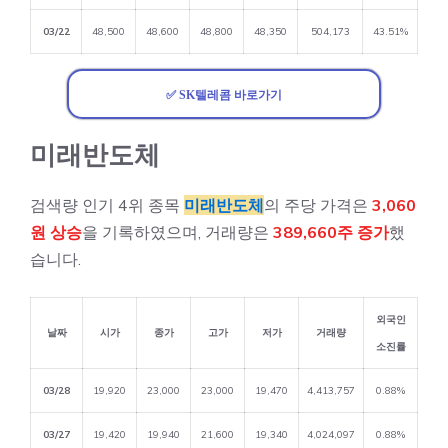
03/22
48,500
48,600
48,800
48,350
504,173
43.51%
✅ SK텔레콤 바로가기
미래반도체
검색량 인기 4위 종목
미래반도체
의 주당 가격은
3,060
원 상승
을 기록하였으며, 거래량은
389,660주 증가
했
습니다.
외국인
날짜
시가
종가
고가
저가
거래량
소진률
03/28
19,920
23,000
23,000
19,470
4,413,757
0.88%
03/27
19,420
19,940
21,600
19,340
4,024,097
0.88%