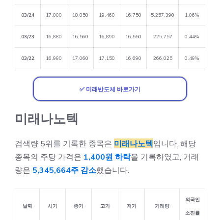
03/24
17,000
18,850
19,460
16,750
5,257,390
1.06%
03/23
16,880
16,560
16,890
16,550
225,757
0.44%
03/22
16,990
17,060
17,150
16,690
266,025
0.49%
✅ 미래반도체 바로가기
미래나노텍
검색량 5위를 기록한 종목은
미래나노텍
입니다. 해당
종목의 주당 가격은
1,400원 하락
을 기록하였고, 거래
량은
5,345,664주 감소
했습니다.
외국인
날짜
시가
종가
고가
저가
거래량
소진률