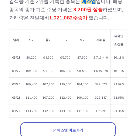
검색량 기준 2위를 기록한 종목은
에스엠
입니다. 해당
종목의 종가 기준 주당 가격은
3,200원 상승
하였으며,
거래량은 전일대비
1,021,082주증가
했습니다.
외국인
날짜
시가
종가
고가
저가
거래량
소진률
03/28
88,200
94,300
95,700
87,600
2,716,440
16.18%
03/27
105,800
91,100
106,300
90,500
1,695,358
16.18%
03/24
106,400
107,200
110,600
104,100
322,573
21.69%
03/23
111,400
107,200
112,400
106,100
326,147
21.65%
03/22
113,200
112,000
113,800
111,100
836,391
21.36%
✅ 에스엠 바로가기