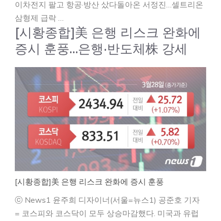
이차전지 팔고 항공·방산 샀다돌아온 서정진…셀트리온
삼형제 급락 …
[시황종합]美 은행 리스크 완화에
증시 훈풍…은행·반도체株 강세
[시황종합]美 은행 리스크 완화에 증시 훈풍
ⓒ News1 윤주희 디자이너(서울=뉴스1) 공준호 기자
= 코스피와 코스닥이 모두 상승마감했다. 미국과 유럽