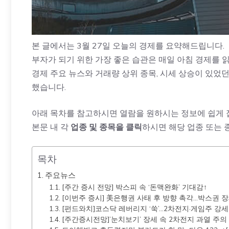
본 글에서는 3월 27일 오늘의 경제를 요약해드립니다.
부자가 되기 위한 가장 좋은 습관은 매일 아침 경제를 
경제 주요 뉴스와 거래량 상위 종목, 시세 상승이 있었던
했습니다.
아래 목차를 참고하시면 열람을 원하시는 정보에 쉽게 
본문 내 각
업종 및 종목을 클릭
하시면 해당 업종 또는 
목차
주요뉴스
[주간 증시 전망] 박스피 속 ‘돈맥완화’ 기대감↑
[이번주 증시] 美은행권 사태 후 방향 촉각…박스권 
[펀드와치]코스닥 레버리지 ‘쑥’…2차전지·게임주 강세
[주간증시전망]’눈치보기’ 장세 속 2차전지 과열 주의