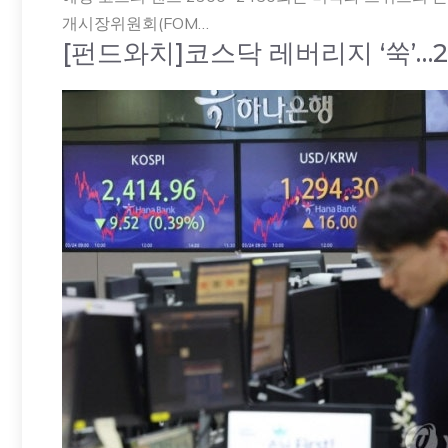
개시장위원회(FOM…
[펀드와치]코스닥 레버리지 ‘쑥’…