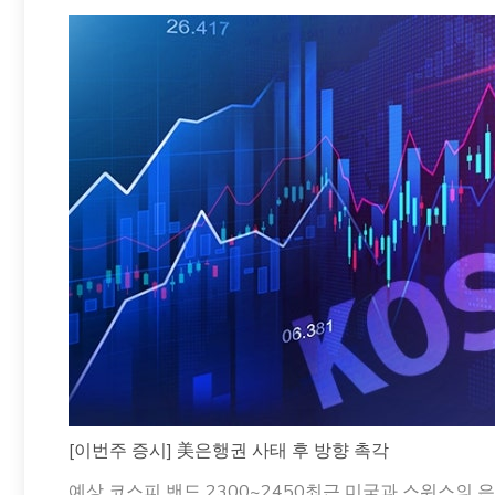
[이번주 증시] 美은행권 사태 후 방향 촉각
예상 코스피 밴드 2300~2450최근 미국과 스위스의