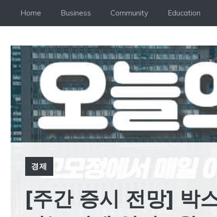
Skip
Home
Business
Community
Education
to
content
경제
[주간 증시 전망] 박스