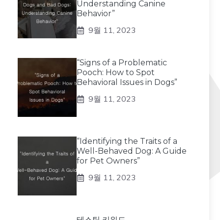
Understanding Canine
Behavior”
9월 11, 2023
“Signs of a Problematic
Pooch: How to Spot
Behavioral Issues in Dogs”
9월 11, 2023
“Identifying the Traits of a
Well-Behaved Dog: A Guide
for Pet Owners”
9월 11, 2023
테스팅 키워드