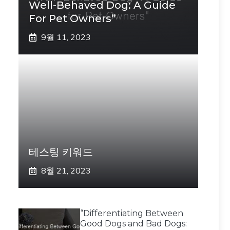
Well-Behaved Dog: A Guide
For Pet Owners”
9월 11, 2023
테스팅 키워드
8월 21, 2023
“Differentiating Between
Good Dogs and Bad Dogs: