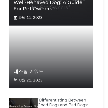
Well-Behaved Dog: A Guide
For Pet Owners”
9월 11, 2023
테스팅 키워드
8월 21, 2023
“Differentiating Between
Good Dogs and Bad Dogs: