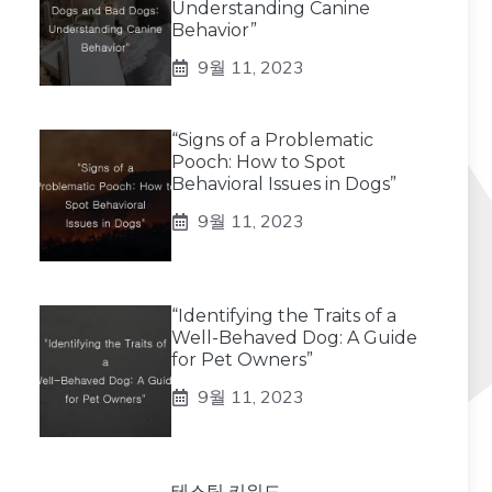
Understanding Canine
Behavior”
9월 11, 2023
“Signs of a Problematic
Pooch: How to Spot
Behavioral Issues in Dogs”
9월 11, 2023
“Identifying the Traits of a
Well-Behaved Dog: A Guide
for Pet Owners”
9월 11, 2023
테스팅 키워드