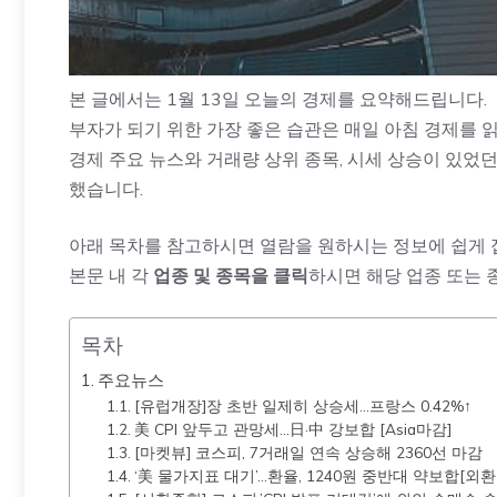
본 글에서는 1월 13일 오늘의 경제를 요약해드립니다.
부자가 되기 위한 가장 좋은 습관은 매일 아침 경제를 
경제 주요 뉴스와 거래량 상위 종목, 시세 상승이 있었던
했습니다.
아래 목차를 참고하시면 열람을 원하시는 정보에 쉽게 
본문 내 각
업종 및 종목을 클릭
하시면 해당 업종 또는 
목차
주요뉴스
[유럽개장]장 초반 일제히 상승세…프랑스 0.42%↑
美 CPI 앞두고 관망세…日·中 강보합 [Asia마감]
[마켓뷰] 코스피, 7거래일 연속 상승해 2360선 마감
‘美 물가지표 대기’…환율, 1240원 중반대 약보합[외환