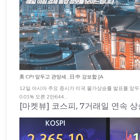
美 CPI 앞두고 관망세…日·中 강보합 [A
12일 아시아 주요 증시가 미국 물가상승률 발표를 앞
0.01% 오른 2만644…
[마켓뷰] 코스피, 7거래일 연속 상