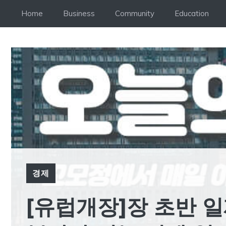
Skip
Home
Business
Community
Education
to
content
경제
[유럽개장]장 초반 일