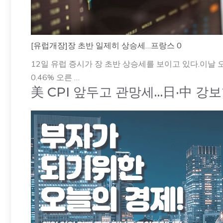
[유럽개장]장 초반 일제히 상승세…프랑스 0
12일 유럽 증시가 장 초반 상승세를 보이고 있다.이날 
0.46% 오른 …
美 CPI 앞두고 관망세…日·中 강보합