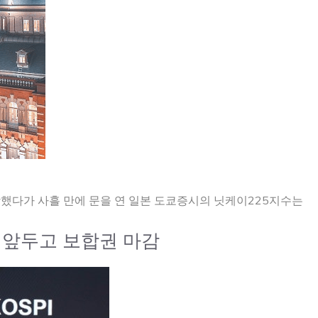
장했다가 사흘 만에 문을 연 일본 도쿄증시의 닛케이225지수는
설 앞두고 보합권 마감