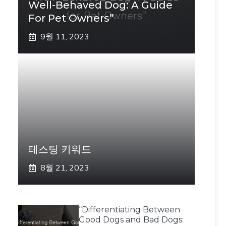
Well-Behaved Dog: A Guide
For Pet Owners”
9월 11, 2023
테스팅 키워드
8월 21, 2023
“Differentiating Between
Good Dogs and Bad Dogs: