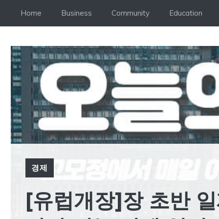
Skip
Home
Business
Community
Education
to
content
경제
[유럽개장]장 초반 일