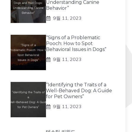
Understanding Canine
Behavior”
9월 11, 2023
“Signs of a Problematic
Pooch: How to Spot
Behavioral Issues in Dogs”
9월 11, 2023
“Identifying the Traits of a
Well-Behaved Dog: A Guide
for Pet Owners”
9월 11, 2023
테스팅 키워드