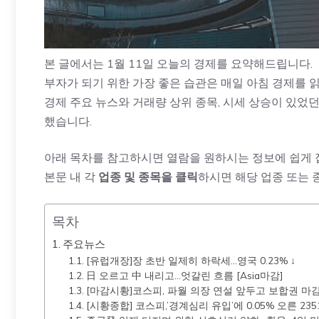
본 글에서는 1월 11일 오늘의 경제를 요약해드립니다.
부자가 되기 위한 가장 좋은 습관은 매일 아침 경제를 
경제 주요 뉴스와 거래량 상위 종목, 시세 상승이 있었던
했습니다.
아래 목차를 참고하시면 열람을 원하시는 정보에 쉽게 
본문 내 각
업종 및 종목을 클릭
하시면 해당 업종 또는 
목차
주요뉴스
[유럽개장]장 초반 일제히 하락세…영국 0.23% ↓
日 오르고 中 내리고…엇갈린 흐름 [Asia마감]
[마감시황]코스피, 파월 의장 연설 앞두고 보합권 마
[시황종합] 코스피,’경계심리 유입’에 0.05% 오른 23