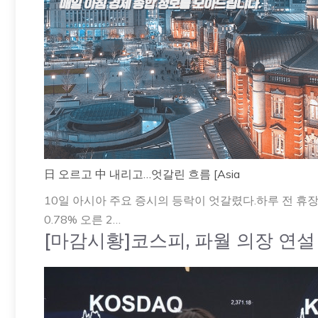
日 오르고 中 내리고…엇갈린 흐름 [Asia
10일 아시아 주요 증시의 등락이 엇갈렸다.하루 전 휴
0.78% 오른 2…
[마감시황]코스피, 파월 의장 연