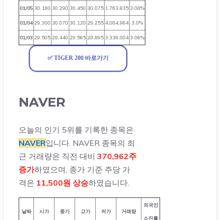
01/05
30,180
30,290
30,450
30,075
1,763,835
3.08%
01/04
29,300
30,070
30,120
29,255
4,084,964
3.0%
01/03
29,505
29,440
29,565
28,895
3,338,004
3.06%
✅ TIGER 200 바로가기
NAVER
오늘의 인기 5위를 기록한 종목은
NAVER
입니다. NAVER 종목의 최
근 거래량은 직전 대비
370,962주
증가
하였으며, 종가 기준 주당 가
격은
11,500원 상승
하였습니다.
외국인
날짜
시가
종가
고가
저가
거래량
소진률