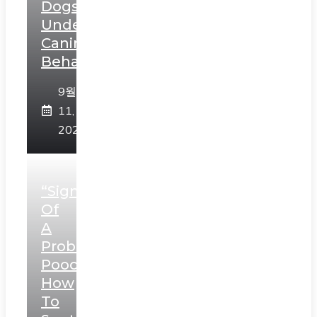
Dogs:
Understanding
Canine
Behavior”
9월
11,
2023
“Signs
Of
A
Problematic
Pooch:
How
To