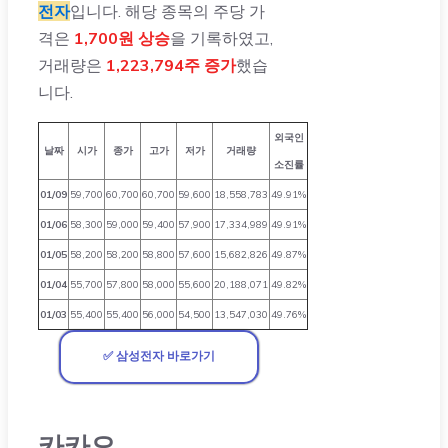
전자
입니다. 해당 종목의 주당 가
격은
1,700원 상승
을 기록하였고,
거래량은
1,223,794주 증가
했습
니다.
외국인
날짜
시가
종가
고가
저가
거래량
소진률
01/09
59,700
60,700
60,700
59,600
18,558,783
49.91%
01/06
58,300
59,000
59,400
57,900
17,334,989
49.91%
01/05
58,200
58,200
58,800
57,600
15,682,826
49.87%
01/04
55,700
57,800
58,000
55,600
20,188,071
49.82%
01/03
55,400
55,400
56,000
54,500
13,547,030
49.76%
✅ 삼성전자 바로가기
카카오