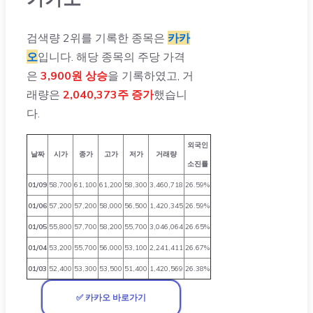
검색량 2위를 기록한 종목은
카카
오
입니다. 해당 종목의 주당 가격
은
3,900원 상승
을 기록하였고, 거
래량은
2,040,373주 증가
했습니
다.
외국인
날짜
시가
종가
고가
저가
거래량
소진률
01/09
58,700
61,100
61,200
58,300
3,460,718
26.59%
01/06
57,200
57,200
58,000
56,500
1,420,345
26.59%
01/05
55,800
57,700
58,200
55,700
3,046,064
26.65%
01/04
53,200
55,700
56,000
53,100
2,241,411
26.67%
01/03
52,400
53,300
53,500
51,400
1,420,569
26.38%
✅ 카카오 바로가기