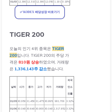
01/03
12,380
12,310
12,380
12,050
1,191
0.18%
✅ KODEX 배당성장 바로가기
TIGER 200
오늘의 인기 4위 종목은
TIGER
200
입니다. TIGER 200의 주당 가
격은
810원 상승
하였으며, 거래량
은
1,336,143주 감소
했습니다.
외국
날짜
시가
종가
고가
저가
거래량
인소
진률
01/09
30,950
31,450
31,475
30,895
981,709
3.32%
01/06
30,040
30,640
30,800
30,040
2,317,852
3.32%