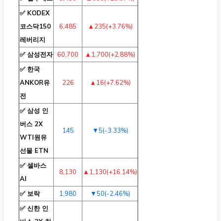
✅ KODEX
코스닥150
6,485
▲235(+3.76%)
레버리지
✅ 삼성전자
60,700
▲1,700(+2.88%)
✅ 한국
ANKOR유
226
▲16(+7.62%)
전
✅ 삼성 인
버스 2X
145
▼5(-3.33%)
WTI원유
선물 ETN
✅ 셀바스
8,130
▲1,130(+16.14%)
AI
✅ 보락
1,980
▼50(-2.46%)
✅ 신한 인