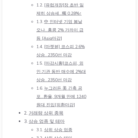
[유럽개장]장 초반 일
제히 상승세…獨 0.28%↑
中 인터넷 기업 봄날
오나…홍콩 2% 가까이 급
등 [Asia마감]
[마켓뷰] 코스피 2.6%
상승…2350선 마감
[마감시황]코스피, 외
인·기관 동반 매수에 2%대
상승…2350선 마감
누그러든 美 긴축 공
포…환율, 9개월 만에 1240
원대 진입[외환마감]
거래량 상위 종목
상승 업종 및 테마
상위 상승 업종
상위 상승 테마