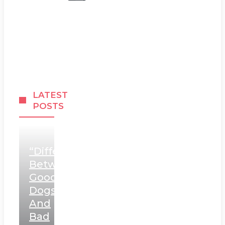
LATEST
POSTS
“Differentiating
Between
Good
Dogs
And
Bad