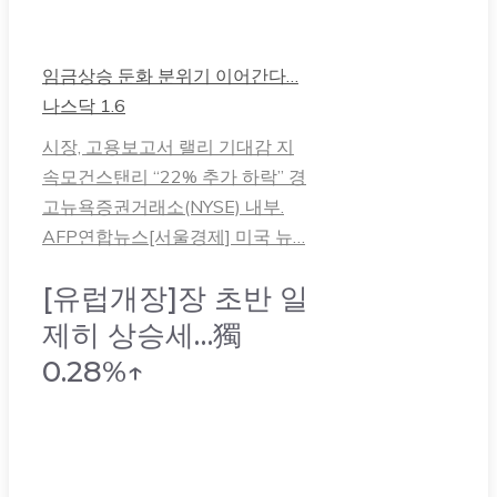
임금상승 둔화 분위기 이어간다…
나스닥 1.6
시장, 고용보고서 랠리 기대감 지
속모건스탠리 “22% 추가 하락” 경
고뉴욕증권거래소(NYSE) 내부.
AFP연합뉴스[서울경제] 미국 뉴…
[유럽개장]장 초반 일
제히 상승세…獨
0.28%↑