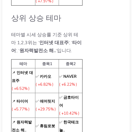
( +7.97% )
상위 상승 테마
테마별 시세 상승률 기준 상위 테
마 1,2,3위는 ‘
인터넷 대표주
‘, ‘
타이
어
‘, ‘
원자력발전소 해..
‘입니다.
테마
종목1
종목2
📌
인터넷 대
✅
카카오
✅
NAVER
표주
( +6.82% )
( +6.22% )
( +6.52% )
✅
금호타이
📌
타이어
✅
애머릿지
어
( +5.77% )
( +29.75% )
( +10.42% )
📌
원자력발
✅
한국테크
✅
휴림로봇
전소 해..
놀..