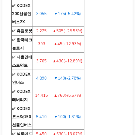
✅ KODEX
200선물인
3,055
▼175(-5.42%)
버스2X
✅ 휴림로봇
2,275
▲505(+28.53%)
✅ 한국테크
393
▲45(+12.93%)
놀로지
✅ 다올인베
3,765
▲430(+12.89%)
스트먼트
✅ KODEX
4,890
▼140(-2.78%)
인버스
✅ KODEX
14,415
▲760(+5.57%)
레버리지
✅ KODEX
코스닥150
5,410
▼100(-1.81%)
선물인버스
✅ 셀루메드
5,450
▲630(+13.07%)