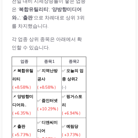
전일 대비 시세상승률이 좋은 업종
은 ‘
복합유틸리티
‘, ‘
양방향미디어
와..
‘, ‘
출판
‘으로 차례대로 상위 3위
를 차지했습니다.
각 업종 상위 종목은 아래에서 확
인할 수 있습니다.
업종
종목1
종목2
📌
복합유틸
✅
지역난방
✅
오늘의 업
리티
공사
종 상위2
( +8.58% )
( +8.58% )
(-)
📌
양방향미
✅
핑거스토
✅
줌인터넷
디어와..
리
( +10.29% )
( +6.35% )
( +6.94% )
✅
디앤씨미
📌
출판
✅
예림당
디어
( +5.73% )
( +3.73% )