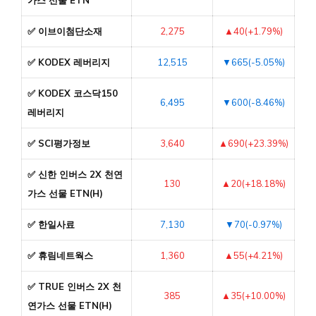
✅ 이브이첨단소재
2,275
▲40(+1.79%)
✅ KODEX 레버리지
12,515
▼665(-5.05%)
✅ KODEX 코스닥150
6,495
▼600(-8.46%)
레버리지
✅ SCI평가정보
3,640
▲690(+23.39%)
✅ 신한 인버스 2X 천연
130
▲20(+18.18%)
가스 선물 ETN(H)
✅ 한일사료
7,130
▼70(-0.97%)
✅ 휴림네트웍스
1,360
▲55(+4.21%)
✅ TRUE 인버스 2X 천
385
▲35(+10.00%)
연가스 선물 ETN(H)