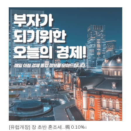
[유럽개장] 장 초반 혼조세…獨 0.10%↓