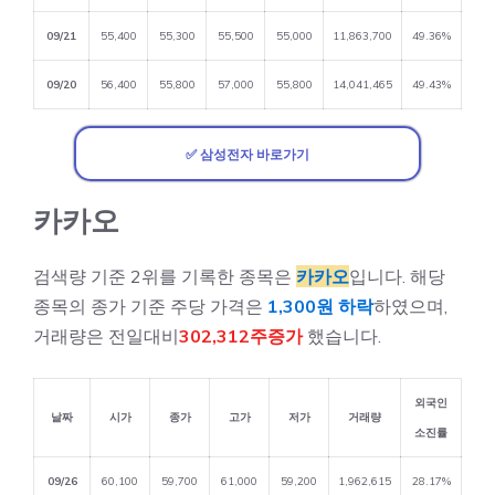
09/21
55,400
55,300
55,500
55,000
11,863,700
49.36%
09/20
56,400
55,800
57,000
55,800
14,041,465
49.43%
✅ 삼성전자 바로가기
카카오
검색량 기준 2위를 기록한 종목은
카카오
입니다. 해당
종목의 종가 기준 주당 가격은
1,300원 하락
하였으며,
거래량은 전일대비
302,312주증가
했습니다.
외국인
날짜
시가
종가
고가
저가
거래량
소진률
09/26
60,100
59,700
61,000
59,200
1,962,615
28.17%