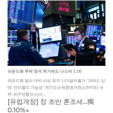
파운드화 추락 영국 위기에도 나스닥 1.16
파운드화 달러 대비 사상 최저 1.03달러월가 “과매도 상
태. 안도랠리 가능성” 제기도뉴욕증권거래소(NYSE) 내
부. AFP연합뉴스[서…
[유럽개장] 장 초반 혼조세…獨
0.10%↓