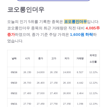
코오롱인더우
오늘의 인기 5위를 기록한 종목은
코오롱인더우
입니다.
코오롱인더우 종목의 최근 거래량은 직전 대비
4,085주
증가
하였으며, 종가 기준 주당 가격은
1,600원 하락
하
였습니다.
외국인
날짜
시가
종가
고가
저가
거래량
소진률
09/26
26,150
24,800
26,150
24,800
8,527
12.22%
09/23
26,700
26,400
27,150
26,100
4,442
12.22%
09/22
27,400
27,000
27,400
26,800
2,494
12.22%
09/21
27,750
27,450
27,750
27,350
1,356
12.23%