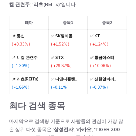
켈 관련주
‘, ‘
리츠(REITs)
‘입니다.
테마
종목1
종목2
📌
통신
✅
SK텔레콤
✅
KT
( +0.33% )
( +1.52% )
( +1.24% )
📌
니켈 관련주
✅
STX
✅
황금에스티
( -1.30% )
( +29.87% )
( +10.06% )
📌
리츠(REITs)
✅
디앤디플랫..
✅
신한알파리..
( -1.86% )
( -0.11% )
( -0.37% )
최다 검색 종목
마지막으로 검색량 기준으로 사람들의 관심이 가장 많
은 상위 다섯 종목은 ‘
삼성전자
‘, ‘
카카오
‘, ‘
TIGER 200