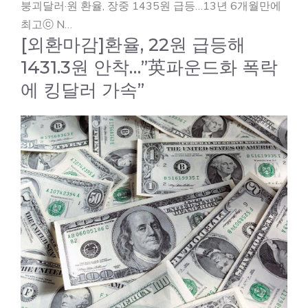
붕괴달러·원 환율, 장중 1435원 급등…13년 6개월만에
최고ⓒ N…
[외환마감]환율, 22원 급등해
1431.3원 안착…”英파운드화 폭락
에 킹달러 가속”