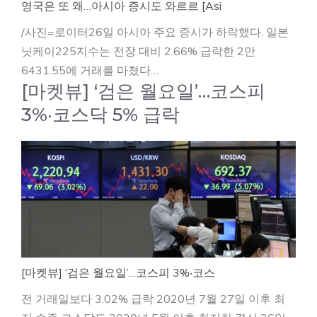
영국은 또 왜…아시아 증시도 와르르 [Asi
/사진=로이터26일 아시아 주요 증시가 하락했다. 일본
닛케이225지수는 전장 대비 2.66% 급락한 2만
6431.55에 거래를 마쳤다…
[마켓뷰] ‘검은 월요일’…코스피
3%‧코스닥 5% 급락
[마켓뷰] ‘검은 월요일’…코스피 3%‧코스
전 거래일보다 3.02% 급락 2020년 7월 27일 이후 최