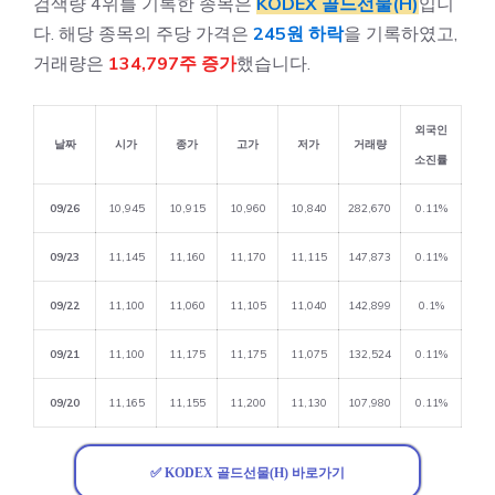
검색량 4위를 기록한 종목은
KODEX 골드선물(H)
입니
다. 해당 종목의 주당 가격은
245원 하락
을 기록하였고,
거래량은
134,797주 증가
했습니다.
외국인
날짜
시가
종가
고가
저가
거래량
소진률
09/26
10,945
10,915
10,960
10,840
282,670
0.11%
09/23
11,145
11,160
11,170
11,115
147,873
0.11%
09/22
11,100
11,060
11,105
11,040
142,899
0.1%
09/21
11,100
11,175
11,175
11,075
132,524
0.11%
09/20
11,165
11,155
11,200
11,130
107,980
0.11%
✅ KODEX 골드선물(H) 바로가기