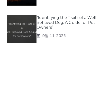
“Identifying the Traits of a Well-
Behaved Dog: A Guide for Pet
Owners”
9월 11, 2023
테스팅 키워드
8월 21, 2023
NEWSROOM
Pellentesque faucibus arcu in ornare posuere. Morbi non
consequat urna. Interdum et malesuada fames ac ante