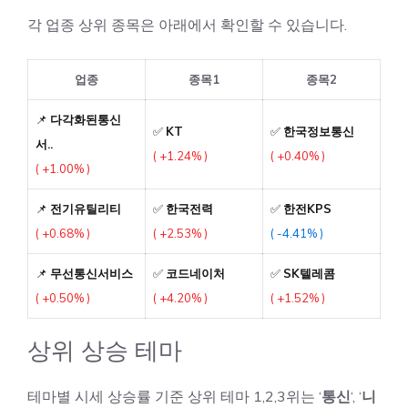
각 업종 상위 종목은 아래에서 확인할 수 있습니다.
업종
종목1
종목2
📌
다각화된통신
✅
KT
✅
한국정보통신
서..
( +1.24% )
( +0.40% )
( +1.00% )
📌
전기유틸리티
✅
한국전력
✅
한전KPS
( +0.68% )
( +2.53% )
( -4.41% )
📌
무선통신서비스
✅
코드네이처
✅
SK텔레콤
( +0.50% )
( +4.20% )
( +1.52% )
상위 상승 테마
테마별 시세 상승률 기준 상위 테마 1,2,3위는 ‘
통신
‘, ‘
니