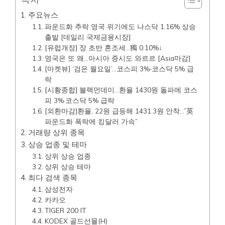
주요뉴스
파운드화 추락 영국 위기에도 나스닥 1.16% 상승
출발 [데일리 국제금융시장]
[유럽개장] 장 초반 혼조세…獨 0.10%↓
영국은 또 왜…아시아 증시도 와르르 [Asia마감]
[마켓뷰] ‘검은 월요일’…코스피 3%‧코스닥 5% 급
락
[시황종합] 블랙먼데이…환율 1430원 돌파에 코스
피 3%·코스닥 5% 급락
[외환마감]환율, 22원 급등해 1431.3원 안착…”英
파운드화 폭락에 킹달러 가속”
거래량 상위 종목
상승 업종 및 테마
상위 상승 업종
상위 상승 테마
최다 검색 종목
삼성전자
카카오
TIGER 200 IT
KODEX 골드선물(H)