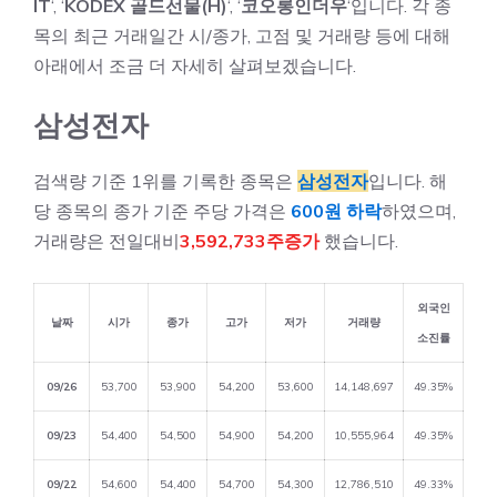
IT
‘, ‘
KODEX 골드선물(H)
‘, ‘
코오롱인더우
‘입니다. 각 종
목의 최근 거래일간 시/종가, 고점 및 거래량 등에 대해
아래에서 조금 더 자세히 살펴보겠습니다.
삼성전자
검색량 기준 1위를 기록한 종목은
삼성전자
입니다. 해
당 종목의 종가 기준 주당 가격은
600원 하락
하였으며,
거래량은 전일대비
3,592,733주증가
했습니다.
외국인
날짜
시가
종가
고가
저가
거래량
소진률
09/26
53,700
53,900
54,200
53,600
14,148,697
49.35%
09/23
54,400
54,500
54,900
54,200
10,555,964
49.35%
09/22
54,600
54,400
54,700
54,300
12,786,510
49.33%