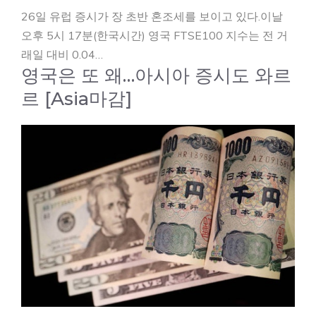
26일 유럽 증시가 장 초반 혼조세를 보이고 있다.이날
오후 5시 17분(한국시간) 영국 FTSE100 지수는 전 거
래일 대비 0.04…
영국은 또 왜…아시아 증시도 와르
르 [Asia마감]