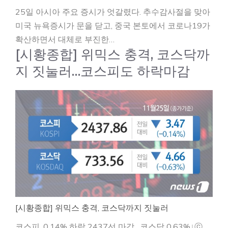
25일 아시아 주요 증시가 엇갈렸다. 추수감사절을 맞아
미국 뉴욕증시가 문을 닫고, 중국 본토에서 코로나19가
확산하면서 대체로 부진한…
[시황종합] 위믹스 충격, 코스닥까
지 짓눌러…코스피도 하락마감
[시황종합] 위믹스 충격, 코스닥까지 짓눌러
코스피, 0.14% 하락 2437선 마감…코스닥 0.63%↓ⓒ