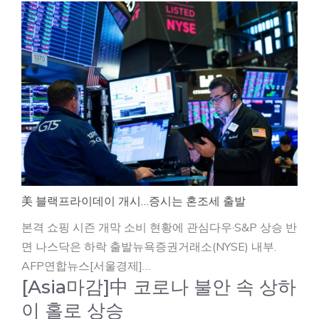
美 블랙프라이데이 개시…증시는 혼조세 출발
본격 쇼핑 시즌 개막 소비 현황에 관심다우·S&P 상승 반
면 나스닥은 하락 출발뉴욕증권거래소(NYSE) 내부.
AFP연합뉴스[서울경제]…
[Asia마감]中 코로나 불안 속 상하
이 홀로 상승