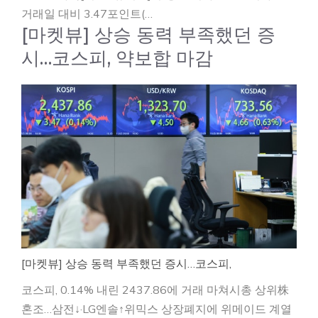
거래일 대비 3.47포인트(…
[마켓뷰] 상승 동력 부족했던 증
시…코스피, 약보합 마감
[마켓뷰] 상승 동력 부족했던 증시…코스피,
코스피, 0.14% 내린 2437.86에 거래 마쳐시총 상위株
혼조…삼전↓·LG엔솔↑위믹스 상장폐지에 위메이드 계열