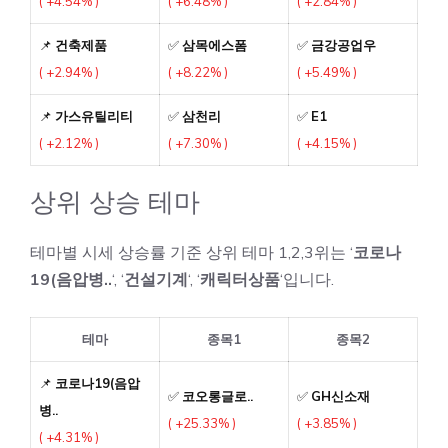
( +4.54% )
( +6.48% )
( +2.84% )
📌
건축제품
✅
삼목에스폼
✅
금강공업우
( +2.94% )
( +8.22% )
( +5.49% )
📌
가스유틸리티
✅
삼천리
✅
E1
( +2.12% )
( +7.30% )
( +4.15% )
상위 상승 테마
테마별 시세 상승률 기준 상위 테마 1,2,3위는 ‘
코로나
19(음압병..
‘, ‘
건설기계
‘, ‘
캐릭터상품
‘입니다.
테마
종목1
종목2
📌
코로나19(음압
✅
코오롱글로..
✅
GH신소재
병..
( +25.33% )
( +3.85% )
( +4.31% )