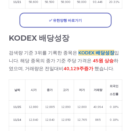
11/21
58,600
58,500
58,900
58,000
93,446
20.31%
✅ 유한양행 바로가기
KODEX 배당성장
검색량 기준 3위를 기록한 종목은
KODEX 배당성장
입
니다. 해당 종목의 종가 기준 주당 가격은
45원 상승
하
였으며, 거래량은 전일대비
40,129주증가
했습니다.
외국인
날짜
시가
종가
고가
저가
거래량
소진률
11/25
12,880
12,885
12,890
12,800
40,994
0.18%
11/24
12,840
12,840
12,850
12,765
865
0.18%