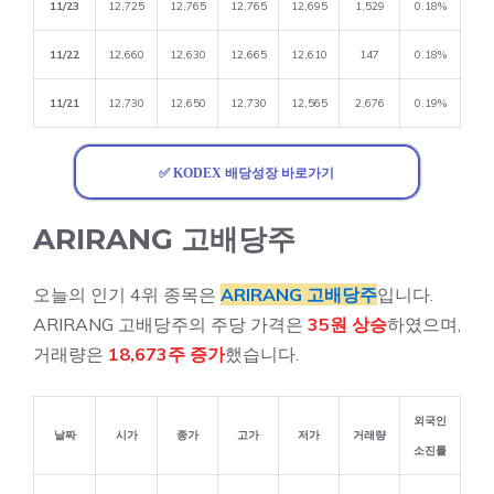
11/23
12,725
12,765
12,765
12,695
1,529
0.18%
11/22
12,660
12,630
12,665
12,610
147
0.18%
11/21
12,730
12,650
12,730
12,565
2,676
0.19%
✅ KODEX 배당성장 바로가기
ARIRANG 고배당주
오늘의 인기 4위 종목은
ARIRANG 고배당주
입니다.
ARIRANG 고배당주의 주당 가격은
35원 상승
하였으며,
거래량은
18,673주 증가
했습니다.
외국인
날짜
시가
종가
고가
저가
거래량
소진률