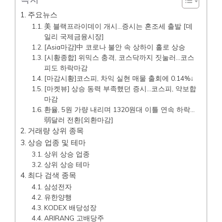
주요뉴스
美 블랙프라이데이 개시…증시는 혼조세 출발 [데
일리 국제금융시장]
[Asia마감]中 코로나 불안 속 상하이 홀로 상승
[시황종합] 위믹스 충격, 코스닥까지 짓눌러…코스
피도 하락마감
[마감시황]코스피, 차익 실현 매물 출회에 0.14%↓
[마켓뷰] 상승 동력 부족했던 증시…코스피, 약보합
마감
환율, 5원 가량 내리며 1320원대 이틀 연속 하락…
弱달러 전환[외환마감]
거래량 상위 종목
상승 업종 및 테마
상위 상승 업종
상위 상승 테마
최다 검색 종목
삼성전자
유한양행
KODEX 배당성장
ARIRANG 고배당주