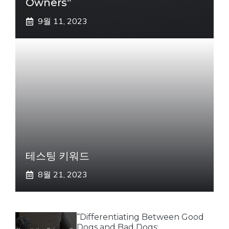
Owners”
9월 11, 2023
테스팅 키워드
8월 21, 2023
“Differentiating Between Good
Dogs and Bad Dogs: