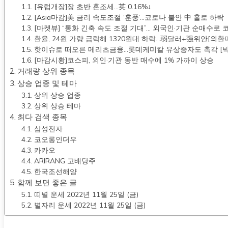
[유럽개장]장 초반 혼조세…英 0.16%↓
[Asia마감]美 금리 속도조절 ‘훈풍’…코로나 불안 中 홀로 하락
[마켓뷰] “통화 긴축 속도 조절 기대”… 외국인·기관 순매수로 
환율, 24원 가량 급락해 1320원대 하락…弱달러+强위안[외환
핫이슈로 떠오른 메리츠금융…롯데케미칼 유상증자도 촉각 [빅
[마감시황]코스피, 외인·기관 동반 매수에 1% 가까이 상승
거래량 상위 종목
상승 업종 및 테마
상위 상승 업종
상위 상승 테마
최다 검색 종목
삼성전자
코오롱인더우
카카오
ARIRANG 고배당주
한국조선해양
함께 보면 좋은 글
띠별 운세 2022년 11월 25일 (금)
별자리 운세 2022년 11월 25일 (금)