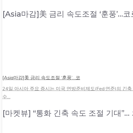
[Asia마감]美 금리 속도조절 ‘훈풍’…
[Asia마감]美 금리 속도조절 ‘훈풍’…코
24일 아시아 주요 증시는 미국 연방준비제도(Fed·연준)의 긴
수…
[마켓뷰] “통화 긴축 속도 조절 기대”