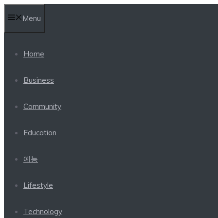
Skip
Menu
to
content
Home
Business
Community
Education
예능
Lifestyle
Technology