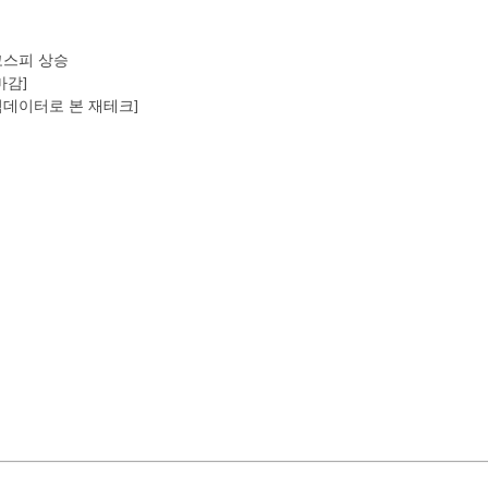
코스피 상승
마감]
데이터로 본 재테크]