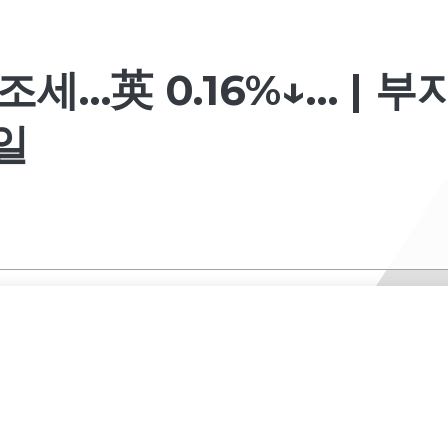
세…英 0.16%↓… | 부
5일